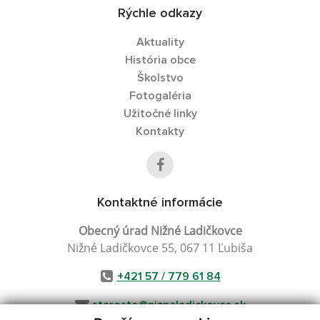
Rýchle odkazy
Aktuality
História obce
Školstvo
Fotogaléria
Užitočné linky
Kontakty
Kontaktné informácie
Obecný úrad Nižné Ladičkovce
Nižné Ladičkovce 55, 067 11 Ľubiša
+421 57 / 779 61 84
starosta@nizneladickovce.sk