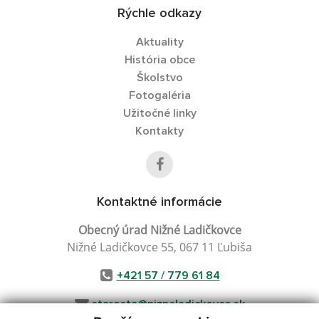
Rýchle odkazy
Aktuality
História obce
Školstvo
Fotogaléria
Užitočné linky
Kontakty
Kontaktné informácie
Obecný úrad Nižné Ladičkovce
Nižné Ladičkovce 55, 067 11 Ľubiša
+421 57 / 779 61 84
starosta@nizneladickovce.sk