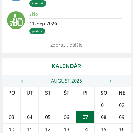
štvrtok
Sklo
11. sep 2026
piatok
zobraziť ďalšie
KALENDÁR
AUGUST 2026
PO
UT
ST
ŠT
PI
SO
NE
01
02
03
04
05
06
07
08
09
10
11
12
13
14
15
16