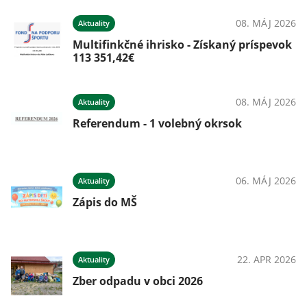
026
08. MÁJ 2026
Aktuality
Multifinkčné ihrisko - Získaný príspevok
113 351,42€
025
08. MÁJ 2026
Aktuality
Referendum - 1 volebný okrsok
025
06. MÁJ 2026
Aktuality
Zápis do MŠ
025
22. APR 2026
Aktuality
Zber odpadu v obci 2026