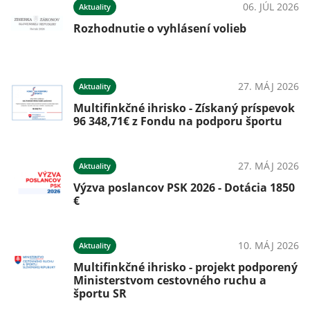
026
06. JÚL 2026
Aktuality
Rozhodnutie o vyhlásení volieb
026
27. MÁJ 2026
Aktuality
Multifinkčné ihrisko - Získaný príspevok
96 348,71€ z Fondu na podporu športu
026
27. MÁJ 2026
Aktuality
Výzva poslancov PSK 2026 - Dotácia 1850
€
026
10. MÁJ 2026
Aktuality
Multifinkčné ihrisko - projekt podporený
Ministerstvom cestovného ruchu a
športu SR