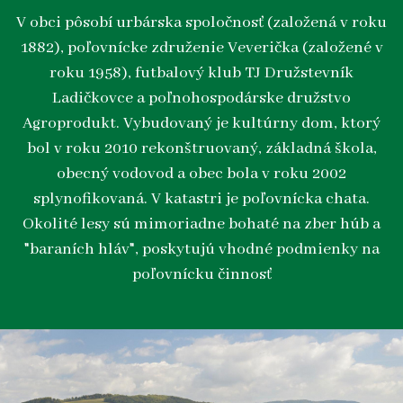
V obci pôsobí urbárska spoločnosť (založená v roku
1882), poľovnícke združenie Veverička (založené v
roku 1958), futbalový klub TJ Družstevník
Ladičkovce a poľnohospodárske družstvo
Agroprodukt. Vybudovaný je kultúrny dom, ktorý
bol v roku 2010 rekonštruovaný, základná škola,
obecný vodovod a obec bola v roku 2002
splynofikovaná. V katastri je poľovnícka chata.
Okolité lesy sú mimoriadne bohaté na zber húb a
"baraních hláv", poskytujú vhodné podmienky na
poľovnícku činnosť