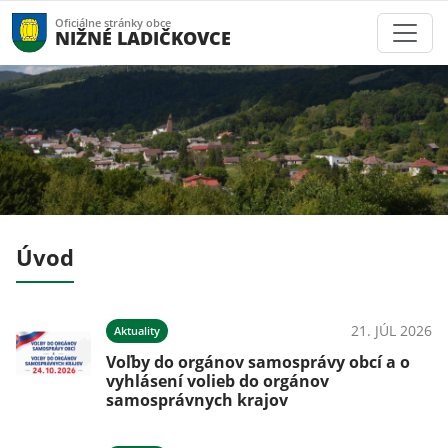
Oficiálne stránky obce
NIŽNÉ LADIČKOVCE
Úvod
026
21. JÚL 2026
Aktuality
 a
Voľby do orgánov samosprávy obcí a o
y
vyhlásení volieb do orgánov
samosprávnych krajov